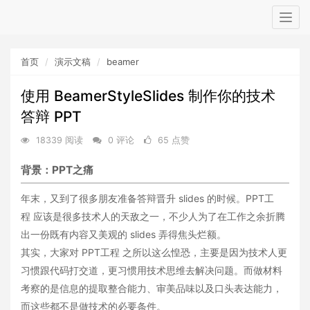
Togg
navig
首页
演示文稿
beamer
使用 BeamerStyleSlides 制作你的技术
答辩 PPT
18339 阅读
0 评论
65 点赞
背景：PPT之痛
年末，又到了很多朋友准备答辩晋升 slides 的时候。PPT工
程 应该是很多技术人的天敌之一，不少人为了在工作之余折腾
出一份既有内容又美观的 slides 弄得焦头烂额。
其实，大家对 PPT工程 之所以这么惶恐，主要是因为技术人更
习惯跟代码打交道，更习惯用技术思维去解决问题。而做材料
考察的是信息的提取整合能力、审美品味以及口头表达能力，
而这些都不是做技术的必要条件。