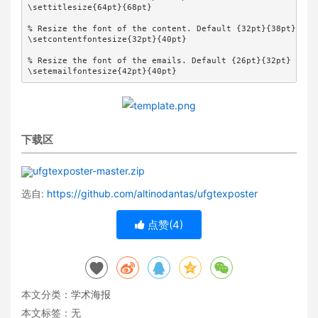
\settitlesize{64pt}{68pt}

% Resize the font of the content. Default {32pt}{38pt} // {
\setcontentfontesize{32pt}{40pt}

% Resize the font of the emails. Default {26pt}{32pt} // {f
\setemailfontesize{42pt}{40pt}
下载区
ufgtexposter-master.zip
选自:
https://github.com/altinodantas/ufgtexposter
点赞(
4
)
本文分类：
学术海报
本文标签：无