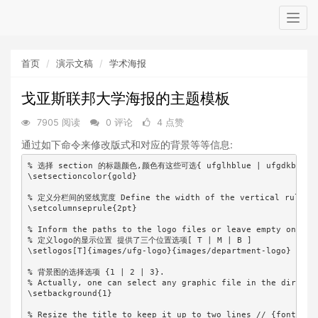
Togg
navig
首页
演示文稿
学术海报
戈亚斯联邦大学海报的主题模板
7905 阅读
0 评论
4 点赞
通过如下命令来修改版式和对应的背景等等信息:
% 选择 section 的标题颜色,颜色有这些可选{ ufglhblue | ufgdkblue | d
\setsectioncolor{gold} 

% 定义分栏间的竖线宽度 Define the width of the vertical rule or hi
\setcolumnseprule{2pt}

% Inform the paths to the logo files or leave empty one or 
% 定义logo的显示位置 提供了三个位置选项[ T | M | B ]  

\setlogos[T]{images/ufg-logo}{images/department-logo}

% 背景图的选择选项 {1 | 2 | 3}. 

% Actually, one can select any graphic file in the director
\setbackground{1}

% Resize the title to keep it up to two lines // {font size