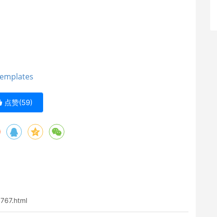
templates
点赞(
59
)
1767.html