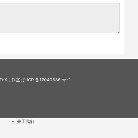
. LaTeX工作室
浙 ICP 备12040536 号-2
关于我们