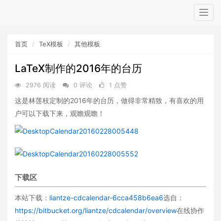
Togg
navig
首页
TeX模板
其他模板
LaTeX制作的2016年的台历
2976 阅读
0 评论
1 点赞
这是林莲枝定制的2016年的台历，做得非常精致，有喜欢的用
户可以下载下来，观瞻观瞻！
下载区
本站下载：
liantze-cdcalendar-6cca458b6ea6
选自：
https://bitbucket.org/liantze/cdcalendar/overview
在线协作