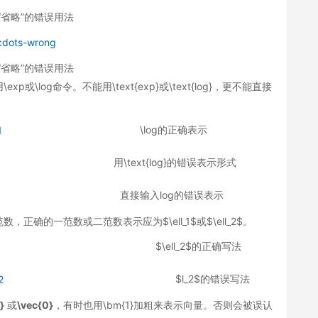
“省略”的错误用法
“省略”的错误用法
\log命令。不能用\text{exp}或\text{log}，更不能直接
\log的正确表示
用\text{log}的错误表示形式
直接输入log的错误表示
确的一范数或二范数表示应为$\ell_1$或$\ell_2$。
$\ell_2$的正确写法
$l_2$的错误写法
}
或
\vec{0}
，有时也用\bm{1}加粗来表示向量。否则会被误认