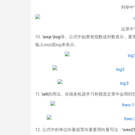
列举中
运算中
10.
\exp \log
等。公式中如果有指数或对数表示，要用\exp或
输入exp或log来表示。
11.
\ell
的用法。在很多机器学习和视觉文章中会用到范数，正
12. 公式中的单位向量或零向量要用向量写法：
\vec{1