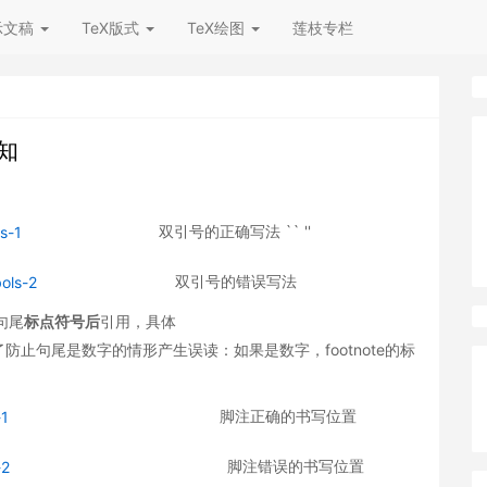
示文稿
TeX版式
TeX绘图
莲枝专栏
须知
双引号的正确写法 `` ''
双引号的错误写法
在句尾
标点符号后
引用，具体
”。这样是为了防止句尾是数字的情形产生误读：如果是数字，footnote的标
脚注正确的书写位置
脚注错误的书写位置