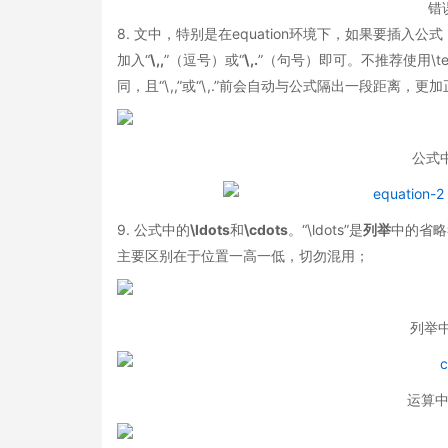
错
8. 文中，特别是在equation环境下，如果要插入公
加入“
\,,
”（逗号）或“
\,.
”（句号）即可。不推荐使用\text{,
同，且“\,,”或“\,.”前会自动与公式隔出一段距离，更
公式中
9. 公式中的
\ldots
和
\cdots
。“\ldots”是
列举
中的省略符
主要区别在于位置一高一低，切勿混用；
列举中的
运算中的