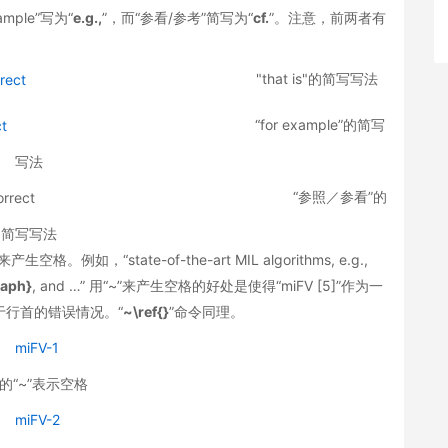
xample”写为“
e.g.,
”，而“参看/参考”简写为“
cf.
”。注意，前两者有
"that is"的简写写法
“for example”的简写
写法
“参照／参看”的
简写写法
。例如，“state-of-the-art MIL algorithms, e.g.,
raph}
, and …” 用“~”来产生空格的好处是使得“miFV [5]”作为一
于行首的错误情况。“
~\ref{}
”命令同理。
的“~”表示空格