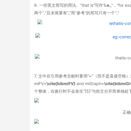
6. 一些英文简写的用法。“that is”写作“
i.e.,
”，“for e
两个“
.
”且末尾要有“
,
”而“参考”的简写只有一个“
.
”
7. 文中在引用参考文献时要用“
~
”（而不是直接空格）来产生空格
miFV
~\cite{bibmiFV}
and miGraph
~\cite{bibmiG
个整体，在换行时不会发生“[5]”与前文分开而单独处
正确