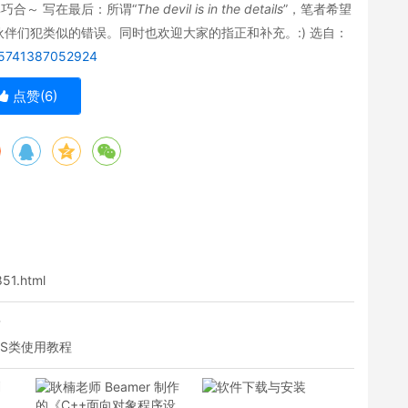
巧合～ 写在最后：所谓“
The devil is in the details
”，笔者希望
伴们犯类似的错误。同时也欢迎大家的指正和补充。:) 选自：
955741387052924
点赞(
6
)
851.html
？
NCS类使用教程