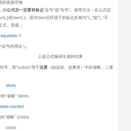
误的直接空格
式，则
公式后一定要有标点
“逗号”或“句号”。使用方法：在公式后
}或\text{.}。因为\text{}环境下的标点长相与“\,,”或“\,.”不
加正式、美观；
逗号的用法 \,,
上述公式编译生成的结果
号，而“\cdots”用于
运算
（如连加、连乘等）中的省略，二者
“省略” \ldots
“省略” \cdots