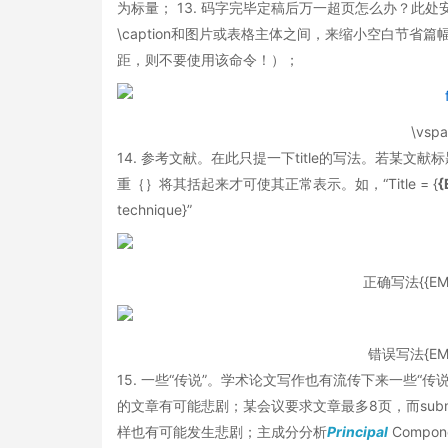
为标量； 13. 码字完毕定稿后万一超页怎么办？此处安
\caption和图片或表格主体之间，来缩小空白节
距，则不要使用该命令！）；
\vs
14. 参考文献。在此只提一下title的写法。若某文献
重｛｝将其括起来才可使其正常表示。如，“Title = {
{
technique}”
正确写法{{EM-DD
错误写法{EM-DD
15. 一些“传说”。学术论文写作也有流传下来一些
的文章有可能悲剧；某会议要求文章最多8页，而subm
样也有可能发生悲剧；主成分分析
Principal
Compone