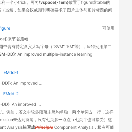
利一个小trick。可将
\vspace{-1em}
放置于figure或table的
省篇幅（当然，如果会议或期刊明确要求了图片主体与图片标题的间
可使用
pace{}来节省篇幅
标题中含有特定含义大写字母（“SVM” “EM”等），应特别用第二
EM-DD}
: An improved multiple-instance learning
}}: An improved ...
}: An improved ...
“传说”。例如，若文中较多段落末尾均单独一两个单词占一行，这样
ission未达到页尾，只有七页多一点点（七页半也可接受）这
nt Analysis
错写成
Principle
Component Analysis，极有可能