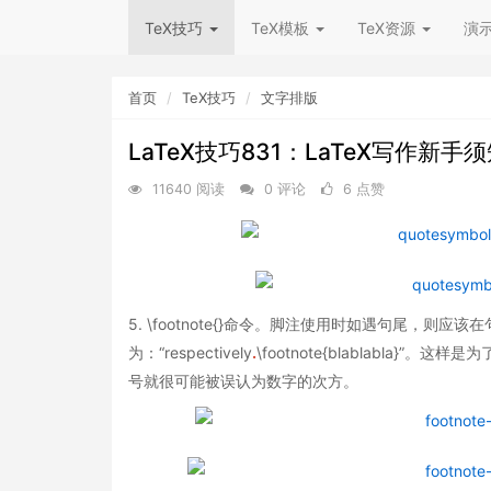
TeX技巧
TeX模板
TeX资源
演
首页
TeX技巧
文字排版
LaTeX技巧831：LaTeX写作新手
11640 阅读
0 评论
6 点赞
5. \footnote{}命令。脚注使用时如遇句尾，则应该
为：“respectively
.
\footnote{blablabla}
号就很可能被误认为数字的次方。