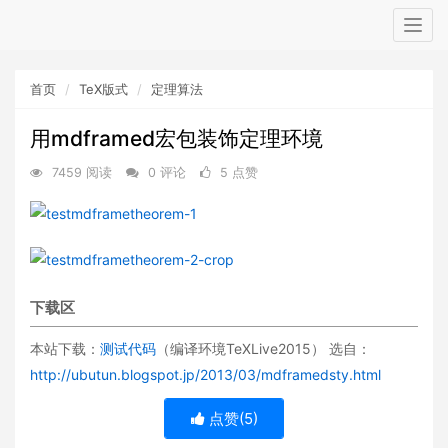
Togg
navig
首页
TeX版式
定理算法
用mdframed宏包装饰定理环境
7459 阅读
0 评论
5 点赞
下载区
本站下载：
测试代码
（编译环境TeXLive2015） 选自：
http://ubutun.blogspot.jp/2013/03/mdframedsty.html
点赞(
5
)