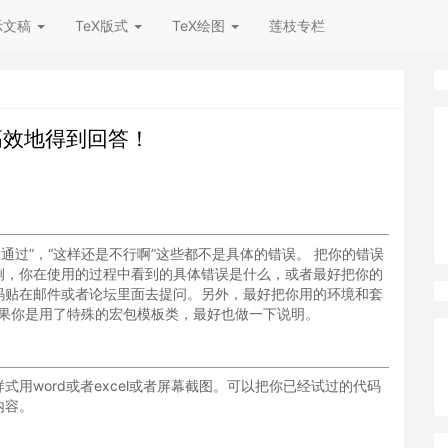
示文稿
TeX版式
TeX绘图
莲枝专栏
高效地得到回答！
译不通过”，“这样还是不行啊”这些都不是具体的错误。 把你的错误
例，你在使用的过程中看到的具体错误是什么，或者最好把你的
代码贴在邮件或者论坛里面去提问。另外，最好把你用的环境和套
016?)，如果你是用了特殊的宏包模板类，最好也做一下说明。
用word或者excel或者屏幕截图。可以把你已经试过的代码
内容。