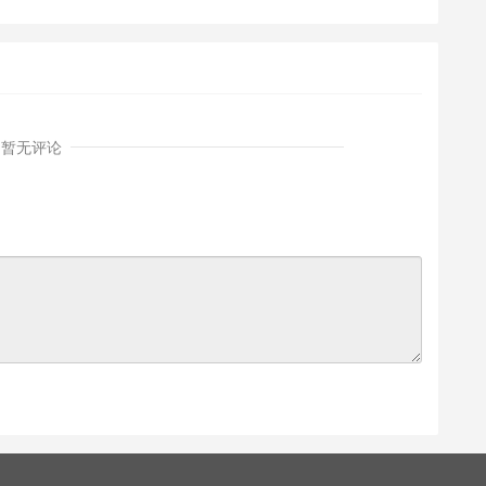
《C++面向对象程序设
计》课件
暂无评论