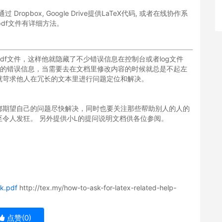
通过 Dropbox, Google Drive提供LaTeX代码, 或者在线协作系
附件的pdf文件有详细方法。
f文件，这样他就隐藏了不少错误信息在控制台或者log文件
有的错误信息，当需要去在文档里修改内容的时候就总是不起左
就苛求他人在冗长的文本里进行问题定位和解决。
都期望自己的问题尽快解决，同时也要关注那些帮助别人的人的
令人发狂。 另外提供小L的提问说明文档供各位参阅。
k.pdf
http://tex.my/how-to-ask-for-latex-related-help-
点赞(
0
)