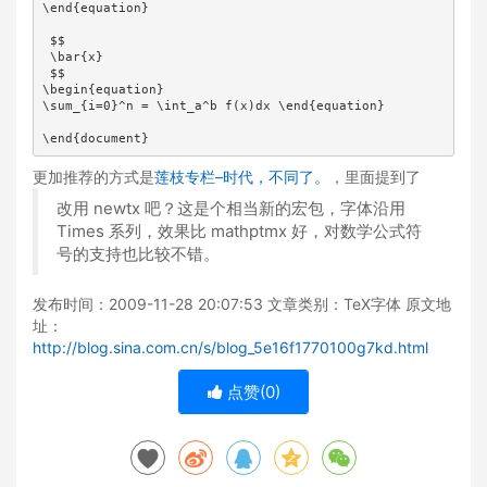
\end{equation}

 $$

 \bar{x}

 $$

\begin{equation}

\sum_{i=0}^n = \int_a^b f(x)dx \end{equation}

\end{document}
更加推荐的方式是
莲枝专栏–时代，不同了。
，里面提到了
改用 newtx 吧？这是个相当新的宏包，字体沿用
Times 系列，效果比 mathptmx 好，对数学公式符
号的支持也比较不错。
发布时间：2009-11-28 20:07:53 文章类别：TeX字体 原文地
址：
http://blog.sina.com.cn/s/blog_5e16f1770100g7kd.html
点赞(
0
)