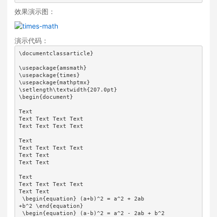
效果演示图：
演示代码：
\documentclassarticle}

\usepackage{amsmath}

\usepackage{times}

\usepackage{mathptmx}

\setlength\textwidth{207.0pt}

\begin{document}

Text

Text Text Text Text 

Text Text Text Text

Text 

Text Text Text Text

Text Text 

Text Text

Text

Text Text Text Text 

Text Text

 \begin{equation} (a+b)^2 = a^2 + 2ab

+b^2 \end{equation}

 \begin{equation} (a-b)^2 = a^2 - 2ab + b^2
