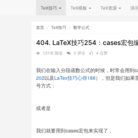
TeX技巧
TeX模板
TeX资源
演
首页
TeX技巧
数学公式
404. LaTeX技巧254：case
13118 阅读
0 评论
4 点赞
我们在输入分段函数公式的时候，时常会用到ca
202
以及
LaTex技巧心得188
），但是我们如果
号方式：
或者是
我们就要用到cases宏包来实现了，