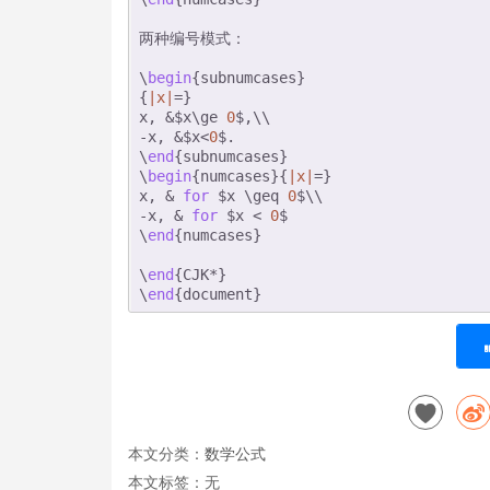
两种编号模式：
\
begin
{subnumcases}
{
|x|
=}
x, &$x\ge 
0
$,\\
-x, &$x<
0
$.
\
end
{subnumcases}
\
begin
{numcases}{
|x|
=}
x, & 
for
 $x \geq 
0
$\\
-x, & 
for
 $x < 
0
$
\
end
{numcases}
\
end
{CJK*}
\
end
{document}  
本文分类：
数学公式
本文标签：无