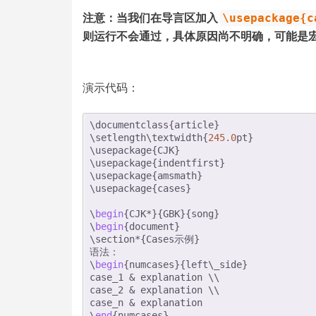
注意：当我们在导言区加入
\usepackage{c
则运行不会通过，具体原因尚不明确，可能是
演示代码：
\documentclass{article}
\setlength\textwidth{
245.0
pt}
\usepackage{CJK}
\usepackage{indentfirst}
\usepackage{amsmath}
\usepackage{cases}
\
begin
{CJK*}{GBK}{song}
\
begin
{document}
\section*{Cases示例}
语法：
\
begin
{numcases}{left\_side}
case_1 & explanation \\
case_2 & explanation \\
case_n & explanation
\
end
{numcases}