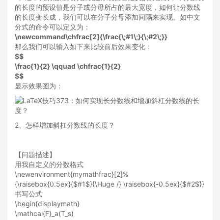
的长度的预设值是分子或分母所占的最大宽度，如何让分数线
的长度变长成，我们可以在分子分母添加间隔来实现。如中文
分式的命令可以定义为：
\newcommand\chfrac[2]{\frac{\;#1\;}{\;#2\;}}
那么我们可以输入如下来比较前后效果变化：
$$
\frac{1}{2} \qquad \chfrac{1}{2}
$$
显示效果图为：
2、怎样增加斜杠分数线的长度？
【问题描述】
用我自定义的分数格式
\newenvironment{mymathfrac}[2]%
{\raisebox{0.5ex}{$#1$}{\Huge /} \raisebox{-0.5ex}{$#2$}}
书写公式
\begin{displaymath}
\mathcal{F}_a(T_s)