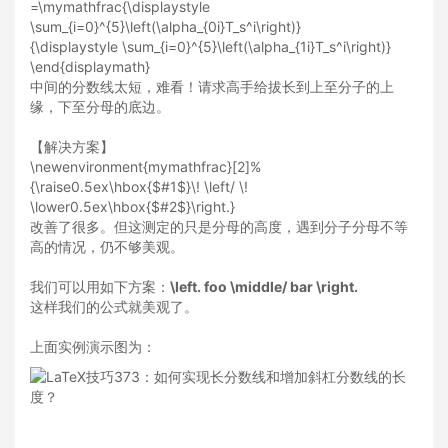
=\mymathfrac{\displaystyle
\sum_{i=0}^{5}\left(\alpha_{0i}T_s^i\right)}
{\displaystyle \sum_{i=0}^{5}\left(\alpha_{1i}T_s^i\right)}
\end{displaymath}
中间的分数线太短，难看！请求高手给拔长到上至分子的上
缘，下至分母的底边。
【解决方案】
\newenvironment{mymathfrac}[2]%
{\raise0.5ex\hbox{$#1$}\! \left/ \!
\lower0.5ex\hbox{$#2$}\right.}
改善了很多。但这测定的只是分母的高度，遇到分子分母不等
高的情况，仍不够美观。
我们可以用如下方案：
\left. foo \middle/ bar \right.
这样我们的公式就美观了。
上面实例演示图为：