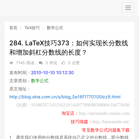
Togg
navig
首页
TeX技巧
数学公式
284. LaTeX技巧373：如何实现长分数线
和增加斜杠分数线的长度？
7145 阅读
0 评论
0 点赞
发布时间：
2010-10-10 10:12:30
文章类别：
数学公式
原文地址：
http://blog.sina.com.cn/s/blog_5e16f1770100lzz9.html
QQ群：91940767/145316219/141877998/80300084/194770436
淘宝店：
http://latexstudio.taobao.com
技巧续篇：
http://latexstudio.net/
常见数学公式问题集下载
1、通常我们使用的分数线是系统自己定义的分数线，即分数线