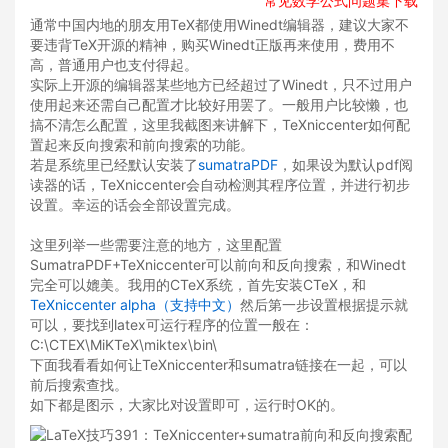
常见数学公式问题集下载
通常中国内地的朋友用TeX都使用Winedt编辑器，建议大家不
要违背TeX开源的精神，购买Winedt正版再来使用，费用不
高，普通用户也支付得起。
实际上开源的编辑器某些地方已经超过了Winedt，只不过用户
使用起来还需自己配置才比较好用罢了。一般用户比较懒，也
搞不清怎么配置，这里我截图来讲解下，TeXniccenter如何配
置起来反向搜索和前向搜索的功能。
若是系统里已经默认安装了
sumatraPDF
，如果设为默认pdf阅
读器的话，TeXniccenter会自动检测其程序位置，并进行初步
设置。幸运的话会全部设置完成。
这里列举一些需要注意的地方，这里配置
SumatraPDF+TeXniccenter可以前向和反向搜索，和Winedt
完全可以媲美。我用的CTeX系统，首先安装CTeX，和
TeXniccenter alpha（支持中文）
然后第一步设置根据提示就
可以，要找到latex可运行程序的位置一般在：
C:\CTEX\MiKTeX\miktex\bin\
下面我看看如何让TeXniccenter和sumatra链接在一起，可以
前后搜索查找。
如下都是图示，大家比对设置即可，运行时OK的。