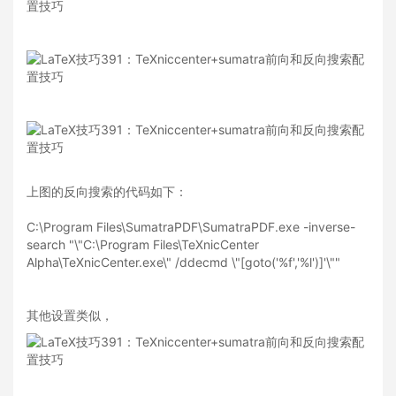
上图的反向搜索的代码如下：
C:\Program Files\SumatraPDF\SumatraPDF.exe -inverse-
search "\"C:\Program Files\TeXnicCenter
Alpha\TeXnicCenter.exe\" /ddecmd \"[goto('%f','%l')]'\""
其他设置类似，