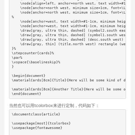
    \node[align=left, anchor=north west, text width=#1-2\p
    \node[anchor=north west, minimum size=1cm, font=\Large
    \node[anchor=north west, minimum size=1cm, font=\Large
%

    \node[anchor=west, text width=#1-1cm, minimum height=1c
    \node[anchor=west, text width=#1-1cm, minimum height=1c
    \draw[gray, ultra thin, dashed] (symbol2.south east) --
    \draw[gray, ultra thin, dashed] (symbol1.south west) --
    \draw[gray, ultra thin, dashed] (desc.south west) -- (d
    \draw[gray, thin] (title.north west) rectangle (web.sou
}%

\stepcounter{cards}%

\par%

\vspace{\baselineskip}%

}

\begin{document}

\materialCards[8cm]{Title}{Here will be some kind of descr
\materialCards[8cm]{Another Title}{Here will be some other
\end{document}
当然也可以用tcolorbox来进行定制，代码如下：
\documentclass{article}

\usepackage[most]{tcolorbox}

\usepackage{fontawesome}
