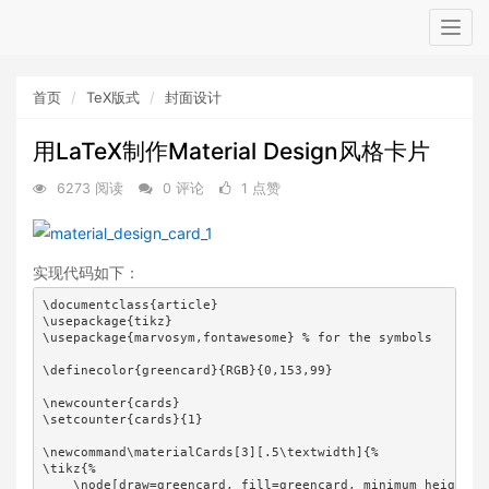
Togg
navig
首页
TeX版式
封面设计
用LaTeX制作Material Design风格卡片
6273 阅读
0 评论
1 点赞
实现代码如下：
\documentclass{article}

\usepackage{tikz}

\usepackage{marvosym,fontawesome} % for the symbols

\definecolor{greencard}{RGB}{0,153,99}

\newcounter{cards}

\setcounter{cards}{1}

\newcommand\materialCards[3][.5\textwidth]{%

\tikz{%

    \node[draw=greencard, fill=greencard, minimum height=8