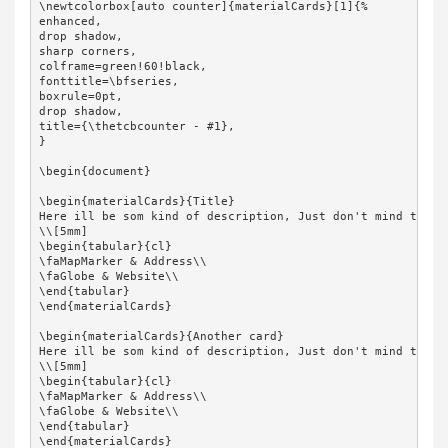
\newtcolorbox[auto counter]{materialCards}[1]{%

enhanced,

drop shadow,

sharp corners,

colframe=green!60!black,

fonttitle=\bfseries,

boxrule=0pt,

drop shadow,

title={\thetcbcounter - #1},

}

\begin{document}

\begin{materialCards}{Title}

Here ill be som kind of description, Just don't mind the te
\\[5mm]

\begin{tabular}{cl}

\faMapMarker & Address\\

\faGlobe & Website\\

\end{tabular}

\end{materialCards}

\begin{materialCards}{Another card}

Here ill be som kind of description, Just don't mind the te
\\[5mm]

\begin{tabular}{cl}

\faMapMarker & Address\\

\faGlobe & Website\\

\end{tabular}

\end{materialCards}
