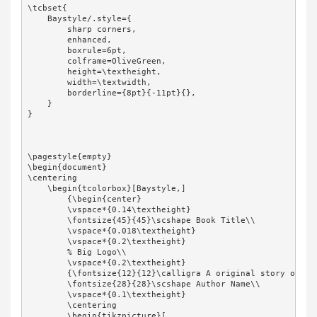
\tcbset{

    Baystyle/.style={

        sharp corners,

        enhanced,

        boxrule=6pt,

        colframe=OliveGreen,

        height=\textheight,

        width=\textwidth,

        borderline={8pt}{-11pt}{},

    }

}

\pagestyle{empty}

\begin{document}

\centering

    \begin{tcolorbox}[Baystyle,]

        {\begin{center}

        \vspace*{0.14\textheight}

        \fontsize{45}{45}\scshape Book Title\\        

        \vspace*{0.018\textheight}

        \vspace*{0.2\textheight}

        % Big Logo\\

        \vspace*{0.2\textheight}

        {\fontsize{12}{12}\calligra A original story of\\}

        \fontsize{28}{28}\scshape Author Name\\

        \vspace*{0.1\textheight}

        \centering

        \begin{tikzpicture}[
