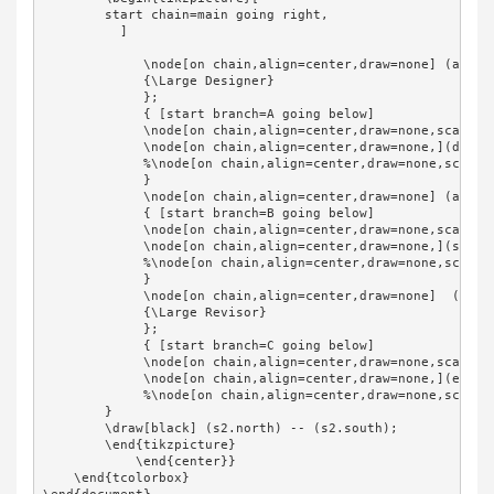
        start chain=main going right,

          ]

             \node[on chain,align=center,draw=none] (a1){{
             {\Large Designer}

             }; 

             { [start branch=A going below]

             \node[on chain,align=center,draw=none,scale=0.
             \node[on chain,align=center,draw=none,](d2){\H
             %\node[on chain,align=center,draw=none,scale=0
             }

             \node[on chain,align=center,draw=none] (a2){\p
             { [start branch=B going below]

             \node[on chain,align=center,draw=none,scale=0.
             \node[on chain,align=center,draw=none,](s2){};
             %\node[on chain,align=center,draw=none,scale=0
             }

             \node[on chain,align=center,draw=none]  (a3){
             {\Large Revisor}

             };          

             { [start branch=C going below]

             \node[on chain,align=center,draw=none,scale=0.
             \node[on chain,align=center,draw=none,](e2){\H
             %\node[on chain,align=center,draw=none,scale=0
        }

        \draw[black] (s2.north) -- (s2.south);

        \end{tikzpicture}

            \end{center}}

    \end{tcolorbox}
