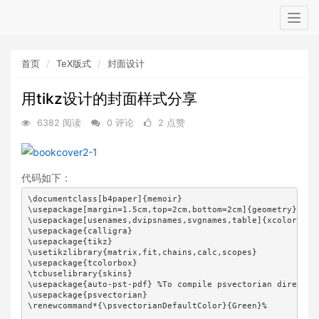
Togg
navig
首页
TeX版式
封面设计
用tikz设计的封面样式分享
6382 阅读
0 评论
2 点赞
代码如下：
\documentclass[b4paper]{memoir}

\usepackage[margin=1.5cm,top=2cm,bottom=2cm]{geometry}

\usepackage[usenames,dvipsnames,svgnames,table]{xcolor}

\usepackage{calligra}

\usepackage{tikz}

\usetikzlibrary{matrix,fit,chains,calc,scopes}            

\usepackage{tcolorbox}

\tcbuselibrary{skins}

\usepackage{auto-pst-pdf} %To compile psvectorian directly

\usepackage{psvectorian}

\renewcommand*{\psvectorianDefaultColor}{Green}%
