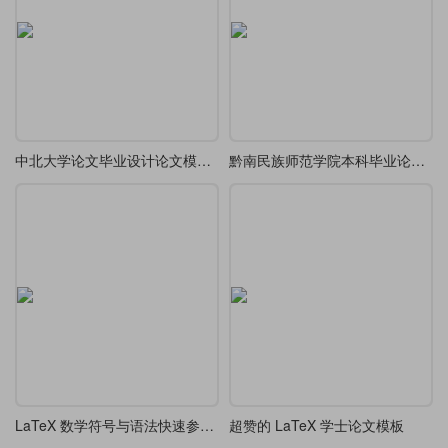
中北大学论文毕业设计论文模板1.0
黔南民族师范学院本科毕业论文（理科类）模板
LaTeX 数学符号与语法快速参考教程
超赞的 LaTeX 学士论文模板