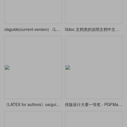
clsguide(current-version) 《LATEX for class and package writers》 中文翻译
l3doc 文档类的说明文档中文翻译
《LATEX for authors》usrguide (historic)文档的中文翻译《面向作者的 LATEX》（历史版本）
排版设计大赛一等奖 - PGFManual 前17章 中译本