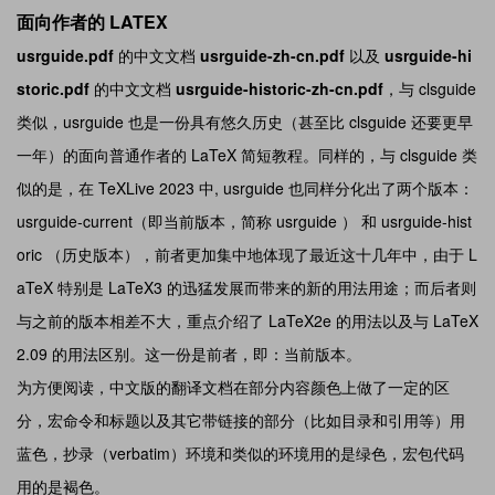
面向作者的 LATEX
usrguide.pdf
的中文文档
usrguide-zh-cn.pdf
以及
usrguide-hi
storic.pdf
的中文文档
usrguide-historic-zh-cn.pdf
，与 clsguide
类似，usrguide 也是一份具有悠久历史（甚至比 clsguide 还要更早
一年）的面向普通作者的 LaTeX 简短教程。同样的，与 clsguide 类
似的是，在 TeXLive 2023 中, usrguide 也同样分化出了两个版本：
usrguide-current（即当前版本，简称 usrguide ） 和 usrguide-hist
oric （历史版本），前者更加集中地体现了最近这十几年中，由于 L
aTeX 特别是 LaTeX3 的迅猛发展而带来的新的用法用途；而后者则
与之前的版本相差不大，重点介绍了 LaTeX2e 的用法以及与 LaTeX
2.09 的用法区别。这一份是前者，即：当前版本。
为方便阅读，中文版的翻译文档在部分内容颜色上做了一定的区
分，宏命令和标题以及其它带链接的部分（比如目录和引用等）用
蓝色，抄录（verbatim）环境和类似的环境用的是绿色，宏包代码
用的是褐色。