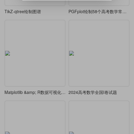
TikZ-qtree绘制图谱
PGFplot绘制58个高考数学常见压轴函数题图像
Matplotlib &amp; R数据可视化备忘录LaTeX模板2.0
2024高考数学全国I卷试题