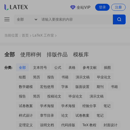
全站VIP
登录
注册
当前位置：
首页
>
LaTeX 工作室
>
使用样例
排版作品
模板库
全部
分类:
全部
文本符号
公式
表格
参考文献
插图
绘图
简历
报告
书籍
演示文稿
毕业论文
数学建模
宏包使用
字体
版面设置
期刊
书籍
报告
简历
投稿论文
毕业论文
演示文稿
试卷教案
学术海报
学术海报
经验分享
笔记
样式设计
章节目录
论文
试卷教案
笔记
定理定义
说明文档
代码排版
TeX 教程
封面设计