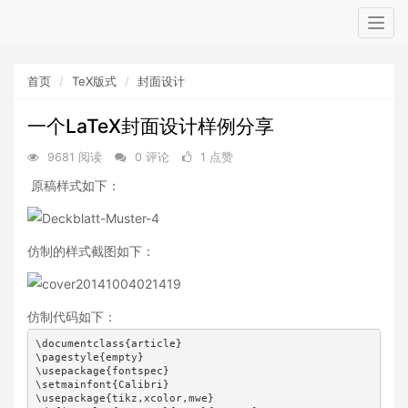
Togg
navig
首页
TeX版式
封面设计
一个LaTeX封面设计样例分享
9681 阅读
0 评论
1 点赞
原稿样式如下：
仿制的样式截图如下：
仿制代码如下：
\documentclass{article}

\pagestyle{empty}

\usepackage{fontspec}

\setmainfont{Calibri}

\usepackage{tikz,xcolor,mwe}
