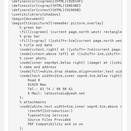
\definecolor{cvgreen}{HTML}{92D14F}

\definecolor{cvgray}{HTML}{D8E4BE}

\definecolor{cvtext}{HTML}{92909B}

\usetikzlibrary{shadows}

\begin{document}

\begin{tikzpicture}[remember picture,overlay]

    % green bar

    \fill[cvgreen] (current page.north west) rectangle ([xs
    % gray bar

    \fill[cvgray] ([yshift=-5cm]current page.north west) r
    % title and date

    \node[cvtext,right] at ([yshift=-7cm]current page.nort
    \node[cvtext,above left] at ([xshift=-1cm,yshift=-9.5c
    % cover photo

    \node[inner sep=0pt,below right] (image) at ([xshift=5
    % name and address

    \node[fill=white,drop shadow,align=center,text width=6
    \node[text width=15cm,inner sep=0.3cm,below right] at (
        Road 8

        81929 New

        Tel.: 01 74 / 98 98 61

        E-Mail: latexstudio@yeah.net

    };

    % attachments

    \node[white,text width=5cm,inner sep=0.3cm,above right
        \textbf{Introduction:}

        Typesetting Services

        Source Files Provided

        PDF Compatibility and so on

    };
