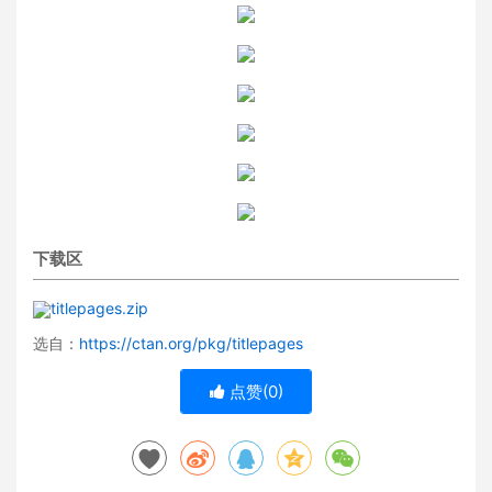
下载区
titlepages.zip
选自：
https://ctan.org/pkg/titlepages
点赞(
0
)