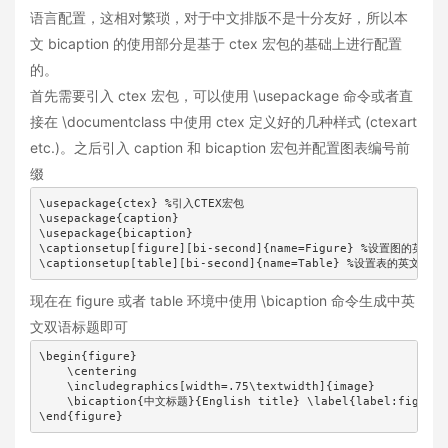
语言配置，这相对繁琐，对于中文排版不是十分友好，所以本
文 bicaption 的使用部分是基于 ctex 宏包的基础上进行配置
的。
首先需要引入 ctex 宏包，可以使用 \usepackage 命令或者直
接在 \documentclass 中使用 ctex 定义好的几种样式 (ctexart
etc.)。之后引入 caption 和 bicaption 宏包并配置图表编号前
缀
\usepackage{ctex} %引入CTEX宏包

\usepackage{caption}

\usepackage{bicaption}

\captionsetup[figure][bi-second]{name=Figure} %设置图的英文编
\captionsetup[table][bi-second]{name=Table} %设置表的英文编
现在在 figure 或者 table 环境中使用 \bicaption 命令生成中英
文双语标题即可
\begin{figure}

    \centering

    \includegraphics[width=.75\textwidth]{image}

    \bicaption{中文标题}{English title} \label{label:figxx}

\end{figure}