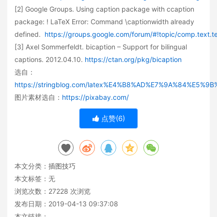
[2] Google Groups. Using caption package with ccaption
package: ! LaTeX Error: Command \captionwidth already
defined.
https://groups.google.com/forum/#!topic/comp.text.
[3] Axel Som­mer­feldt. bicaption – Support for bilingual
captions. 2012.04.10.
https://ctan.org/pkg/bicaption
选自：
https://stringblog.com/latex%E4%B8%AD%E7%9A%84%E
图片素材选自：
https://pixabay.com/
点赞(
6
)
本文分类：
插图技巧
本文标签：无
浏览次数：
27228
次浏览
发布日期：2019-04-13 09:37:08
本文链接：