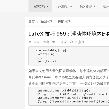
TeX技巧
TeX模板
TeX资源
演
首页
TeX技巧
插图技巧
LaTeX 技巧 959：浮动体环境
5820 阅读
0 评论
3 点赞
   \begin{table}[htp]

    \centering

    ...

    \end{table}
如果全文使用大量的图表浮动体，每个浮动体内部写一句\
号的字号\small，每个环境里需要输入的内容就又
命令而同时实现内容居中，字体小一号呢？作为最直接的思
    \newenvironment{Table}[1][tbp]%

    {\begin{table}[#1]\centering\small}{\end{t
    \newenvironment{Figure}[1][tbp]%

    {\begin{figure}[#1]\centering\small}{\end{