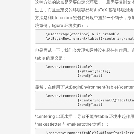
这种方法的缺点是需要自定义环境，一旦需要复制文
过去，而且重定义的环境容易与\LaTeX 基础环境混淆。
方法是利用etoolbox宏包在环境中施加一个钩子，添加\c
境举例，figure 环境类似）：
    \usepackage{etoolbox} % in preamble

    \AtBeginEnvironment{table}{\centering\smal
但是尝试一下，我们会发现实际并没有起任何作用。这是因
table 的定义是：
    \newenvironment{table}

                   {\@float{table}}

                   {\end@float}
显然，在使用了\AtBeginEnvironment{table}{\cen
    \newenvironment{table}

                   {\centering\small\@float{ta
                   {\end@float}
\centering 出现太早，导致不能在table 环境
\makeatletter 与\makeatother之间）：
    \renewenvironment{table}{\@float{table}\ce