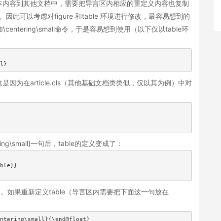
本内容到其他文档中，需要把导言区内相应的重定义内容也复制
因此可以考虑对figure 和table 环境进行修改，最容易想到的
entering\small命令，于是容易想到使用（以下仅以table环
l}
为在article.cls（其他基础文档类类似，仅以其为例）中对
tering\small}一句后，table的定义变成了：
ble}}

中起作用。如果重新定义table（导言区内需要把下面这一句放在
ntering\small}{\end@float}