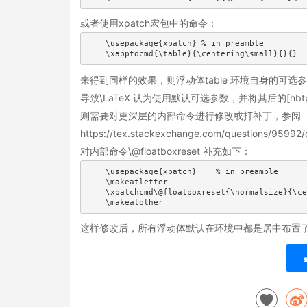
或者使用xpatch宏包中的命令：
    \usepackage{xpatch} % in preamble

    \xapptocmd{\table}{\centering\small}{}{}
来得到同样的效果，则浮动体table 环境自身的可选参数将
导致\LaTeX 认为使用默认可选参数，并将其后的[
则需要对更深层的内部命令进行修改或打补丁，参阅
https://tex.stackexchange.com/questions/95992
对内部命令\@floatboxreset 补充如下：
    \usepackage{xpatch}    % in preamble

    \makeatletter

    \xpatchcmd\@floatboxreset{\normalsize}{\ce
    \makeatother
这样修改后，所有浮动体默认在环境中都是居中布置