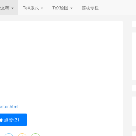
示文稿
TeX版式
TeX绘图
莲枝专栏
oster.html
点赞(
3
)