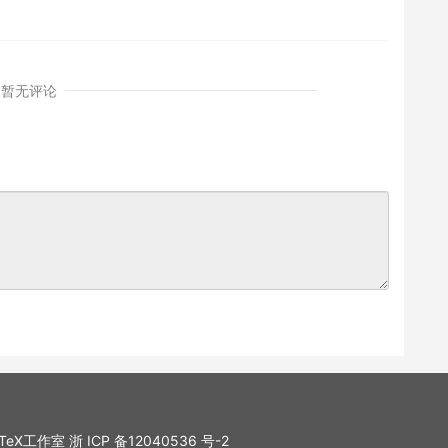
暂无评论
. LaTeX工作室
浙 ICP 备12040536 号-2