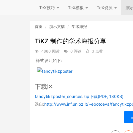
TeX技巧
TeX模板
TeX资源
演
首页
演示文稿
学术海报
TiKZ 制作的学术海报分享
4880 阅读
0 评论
3 点赞
样式设计如下:
下载区
fancytikzposter_sources.zip
下载(PDF, 180KB)
选自:
http://www.inf.unibz.it/~ebotoeva/fancytikzp